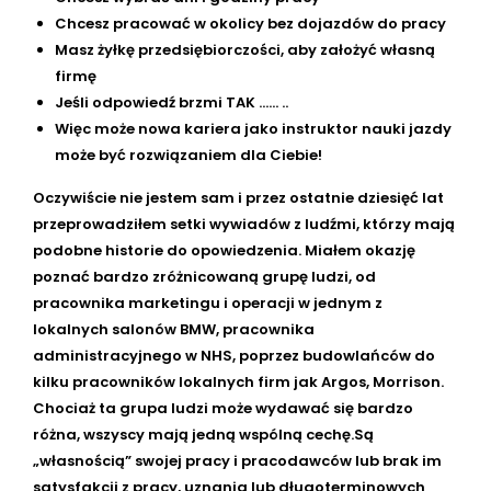
Chcesz pracować w okolicy bez dojazdów do pracy
Masz żyłkę przedsiębiorczości, aby założyć własną
firmę
Jeśli odpowiedź brzmi TAK …… ..
Więc może nowa kariera jako instruktor nauki jazdy
może być rozwiązaniem dla Ciebie!
Oczywiście nie jestem sam i przez ostatnie dziesięć lat
przeprowadziłem setki wywiadów z ludźmi, którzy mają
podobne historie do opowiedzenia. Miałem okazję
poznać bardzo zróżnicowaną grupę ludzi, od
pracownika marketingu i operacji w jednym z
lokalnych salonów BMW, pracownika
administracyjnego w NHS, poprzez budowlańców do
kilku pracowników lokalnych firm jak Argos, Morrison.
Chociaż ta grupa ludzi może wydawać się bardzo
różna, wszyscy mają jedną wspólną cechę.Są
„własnością” swojej pracy i pracodawców lub brak im
satysfakcji z pracy, uznania lub długoterminowych