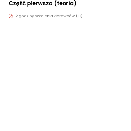
Część pierwsza (teoria)
2 godziny szkolenia kierowców (1:1)
3 godziny szkolenia instruktorskiego (1:1)
1-godzinne szkolenie w zakresie percepcji zagrożeń /
szkolenie teoretyczne
Część pierwsza podręcznika do nauki i sześć książek
rekomendowanych przez DVSA
Płyta DVD z teorią / postrzeganiem zagrożeń
Oprogramowanie online Theory Test Pro
Instruktorzy będą aktywnie podsumowywać lekcje, aby
uczeń był w pełni świadomy swoich mocnych i słabych
stron.
Część druga (jazda)
12 godzin szkolenia kierowców (1:1)
Podręcznik szkolenia kierowców