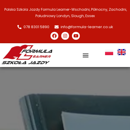
Polska Szkola Jazdy Formula Learner-
Wschodni, Północny, Zachodni,
Południowy Londyn, Slough, Essex
078 8301 5890
info@formula-learner.co.uk
Polska Szkoła Jazdy Londyn
Recenzje Klientów
Kursy i Ceny
Centrum Kursanta
Gdzie Uczymy
Oferta pracy