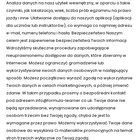
Analiza danych na nasz użytek wewnętrzny, w oparciu o takie
czynniki, jak lokalizacja, wiek, liczba prób egzaminu na prawo
jazdy i inne. Ułatwianie dostępu do naszych aplikacji (aplikacji
dla uczniów lub instruktorów), co wymaga co najmniej adresu
e-mail, numeru telefonu i hasła. Bezpieczeństwo Naszym
celem jest zapewnienie bezpieczeństwa Twoich informacji.
Wdrożyliśmy skuteczne procedury zapobiegające
nieuprawnionemu dostępowi do danych, które zbieramy w
Internecie. Możesz ograniczyć gromadzenie lub
wykorzystywanie swoich danych osobowych w następujący
sposób: Możesz początkowo wyrazić zgodę na wykorzystanie
Twoich danych w celach marketingowych, a później zmienić
zdanie. W takim przypadku prosimy o bezpośredni kontakt
pod adresem info@formula-learner.co.uk. Twoje dane nie
będą sprzedawane, wynajmowane ani udostępniane
osobom trzecim bez Twojej zgody, chyba że jest to
wymagane przez prawo. Możemy wykorzystywać Twoje dane
osobowe do wysyłania Ci materiałów promocyjnych na temat
stron trzecich wyłącznie za Twoją zgodą.