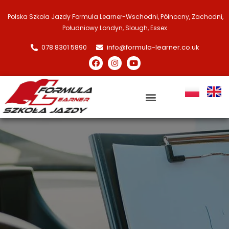
Polska Szkola Jazdy Formula Learner-
Wschodni, Północny, Zachodni,
Południowy Londyn, Slough, Essex
078 8301 5890
info@formula-learner.co.uk
Polska Szkoła Jazdy Londyn
Recenzje Klientów
Kursy i Ceny
Centrum Kursanta
Gdzie Uczymy
Oferta pracy