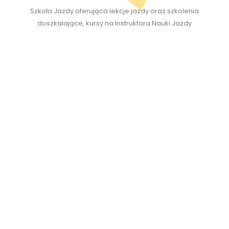
Szkoła Jazdy oferująca lekcje jazdy oraz szkolenia
doszkalające, kursy na Instruktora Nauki Jazdy
Liczba odwiedzin strony
2 472
Dane kontaktowe
078 8301 5890
info@formula-learner.co.uk
09.00 AM - 17.00 PM