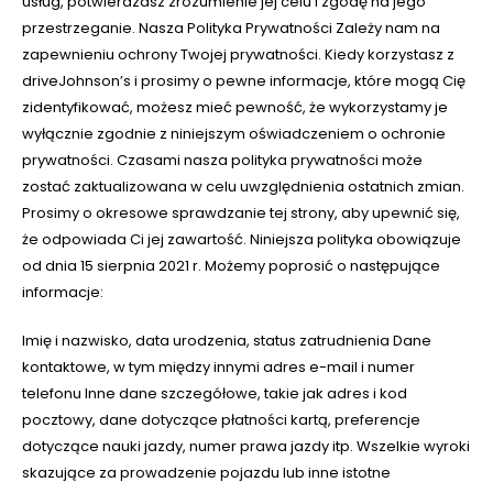
usług, potwierdzasz zrozumienie jej celu i zgodę na jego
przestrzeganie. Nasza Polityka Prywatności Zależy nam na
zapewnieniu ochrony Twojej prywatności. Kiedy korzystasz z
driveJohnson’s i prosimy o pewne informacje, które mogą Cię
zidentyfikować, możesz mieć pewność, że wykorzystamy je
wyłącznie zgodnie z niniejszym oświadczeniem o ochronie
prywatności. Czasami nasza polityka prywatności może
zostać zaktualizowana w celu uwzględnienia ostatnich zmian.
Prosimy o okresowe sprawdzanie tej strony, aby upewnić się,
że odpowiada Ci jej zawartość. Niniejsza polityka obowiązuje
od dnia 15 sierpnia 2021 r. Możemy poprosić o następujące
informacje:
Imię i nazwisko, data urodzenia, status zatrudnienia Dane
kontaktowe, w tym między innymi adres e-mail i numer
telefonu Inne dane szczegółowe, takie jak adres i kod
pocztowy, dane dotyczące płatności kartą, preferencje
dotyczące nauki jazdy, numer prawa jazdy itp. Wszelkie wyroki
skazujące za prowadzenie pojazdu lub inne istotne